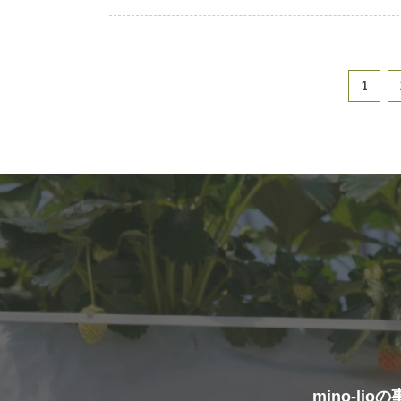
1
mino-l