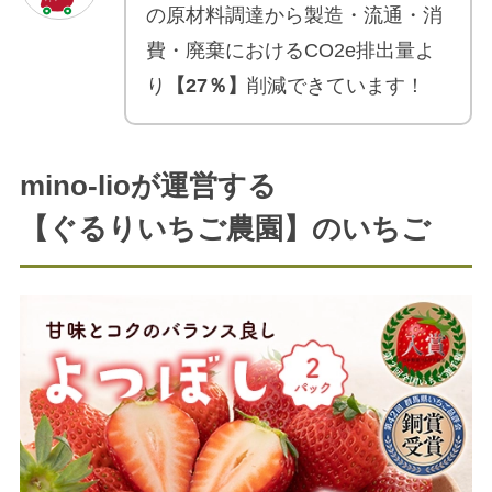
の
原材料調達から製造・流通・消
費・廃棄における
CO2e排出量よ
り
【27％】
削減できています！
mino-lioが運営する
【ぐるりいちご農園】のいちご