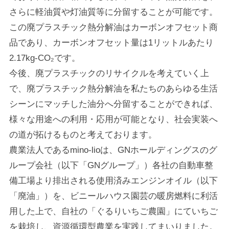
さらに軽油質や灯油質等に分留することが可能です。
この廃プラスチック熱分解油はカーボンオフセット商
品であり、カーボンオフセット量は1リットルあたり
2.17kg-CO₂です。
今後、廃プラスチックのリサイクルを考えていく上
で、廃プラスチック熱分解油を私たちのあらゆる生活
シーンにマッチした油分へ分留することができれば、
様々な用途への利用・応用が可能となり、社会実装へ
の道が拓けるものと考えております。
農業法人であるmino-lioは、GNホールディングスのグ
ループ会社（以下「GNグループ」）各社の自動車整
備工場より排出される使用済みエンジンオイル（以下
「廃油」）を、ビニールハウス園芸の暖房燃料に利活
用した上で、自社の「ぐるりいちご農園」にていちご
を栽培し、資源循環型農業を実践してまいりました。