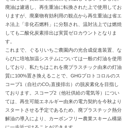
廃油は濾過し、再生重油に転換された上で使用してお
りますが、廃棄物有効利用の観点から再生重油は省エ
ネ法上「非化石燃料」に分類され、温対法上では燃焼
しても二酸化炭素排出は実質ゼロカウントとなりま
す。
これまで、ぐるりいちご農園内の光合成促進装置、な
らびに培地加温システムについては一般の灯油を使用
しており、私たちはこれを廃プラスチック由来の灯油
質に100%置き換えることで、GHGプロトコロルのス
コープ1（自社のCO₂直接排出）の脱炭素化を目指し
ております。スコープ2（他社供給の電気等）につい
ては、再生可能エネルギー由来の電力契約を今秋より
スタートさせる予定であるため、廃プラスチック熱分
解油の導入により、カーボンフリー農業スキーム構築
に一歩近づけることができます。